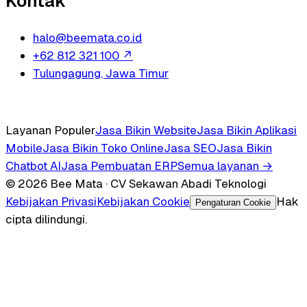
Kontak
halo@beemata.co.id
+62 812 321 100
↗
Tulungagung, Jawa Timur
Layanan Populer
Jasa Bikin Website
Jasa Bikin Aplikasi
Mobile
Jasa Bikin Toko Online
Jasa SEO
Jasa Bikin
Chatbot AI
Jasa Pembuatan ERP
Semua layanan →
© 2026 Bee Mata · CV Sekawan Abadi Teknologi
Kebijakan Privasi
Kebijakan Cookie
Hak
Pengaturan Cookie
cipta dilindungi.