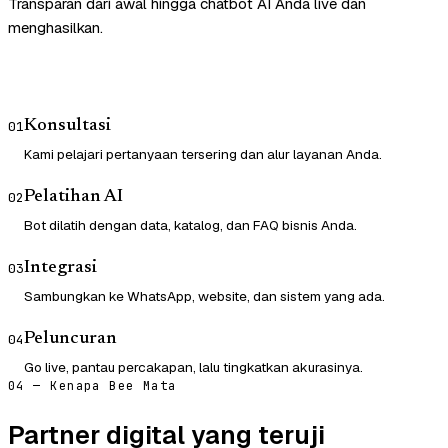
Transparan dari awal hingga chatbot AI Anda live dan
menghasilkan.
Konsultasi
01
Kami pelajari pertanyaan tersering dan alur layanan Anda.
Pelatihan AI
02
Bot dilatih dengan data, katalog, dan FAQ bisnis Anda.
Integrasi
03
Sambungkan ke WhatsApp, website, dan sistem yang ada.
Peluncuran
04
Go live, pantau percakapan, lalu tingkatkan akurasinya.
04 — Kenapa Bee Mata
Partner digital yang teruji