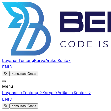
Layanan
Tentang
Karya
Artikel
Kontak
EN
ID
Konsultasi Gratis
Menu
Layanan
→
Tentang
→
Karya
→
Artikel
→
Kontak
→
EN
ID
Konsultasi Gratis