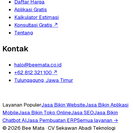
Daftar Harga
Aplikasi Gratis
Kalkulator Estimasi
Konsultasi Gratis
↗
Tentang
Kontak
halo@beemata.co.id
+62 812 321 100
↗
Tulungagung, Jawa Timur
Layanan Populer
Jasa Bikin Website
Jasa Bikin Aplikasi
Mobile
Jasa Bikin Toko Online
Jasa SEO
Jasa Bikin
Chatbot AI
Jasa Pembuatan ERP
Semua layanan →
© 2026 Bee Mata · CV Sekawan Abadi Teknologi