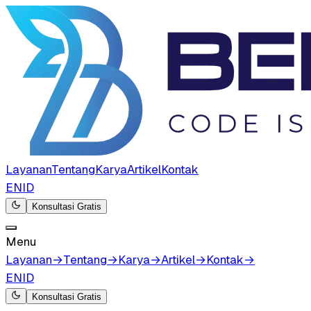
Layanan
Tentang
Karya
Artikel
Kontak
EN
ID
Konsultasi Gratis
Menu
Layanan
→
Tentang
→
Karya
→
Artikel
→
Kontak
→
EN
ID
Konsultasi Gratis