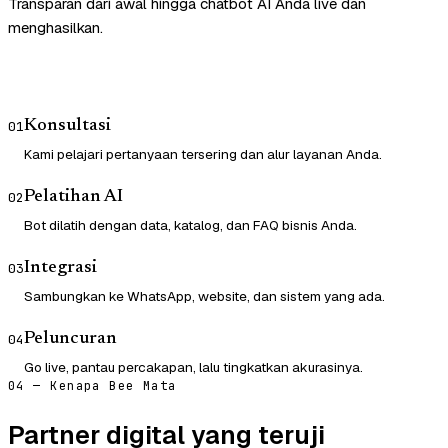
Transparan dari awal hingga chatbot AI Anda live dan
menghasilkan.
Konsultasi
01
Kami pelajari pertanyaan tersering dan alur layanan Anda.
Pelatihan AI
02
Bot dilatih dengan data, katalog, dan FAQ bisnis Anda.
Integrasi
03
Sambungkan ke WhatsApp, website, dan sistem yang ada.
Peluncuran
04
Go live, pantau percakapan, lalu tingkatkan akurasinya.
04 — Kenapa Bee Mata
Partner digital yang teruji