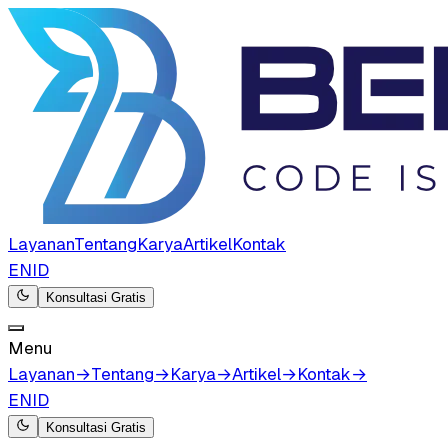
Layanan
Tentang
Karya
Artikel
Kontak
EN
ID
Konsultasi Gratis
Menu
Layanan
→
Tentang
→
Karya
→
Artikel
→
Kontak
→
EN
ID
Konsultasi Gratis