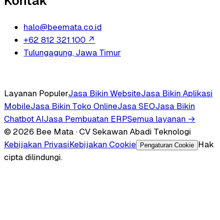
Kontak
halo@beemata.co.id
+62 812 321 100
↗
Tulungagung, Jawa Timur
Layanan Populer
Jasa Bikin Website
Jasa Bikin Aplikasi
Mobile
Jasa Bikin Toko Online
Jasa SEO
Jasa Bikin
Chatbot AI
Jasa Pembuatan ERP
Semua layanan →
© 2026 Bee Mata · CV Sekawan Abadi Teknologi
Kebijakan Privasi
Kebijakan Cookie
Hak
Pengaturan Cookie
cipta dilindungi.