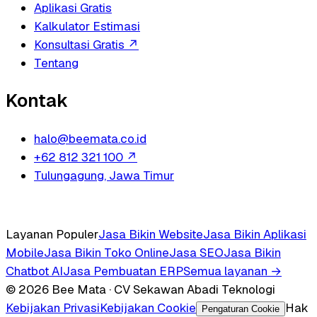
Aplikasi Gratis
Kalkulator Estimasi
Konsultasi Gratis
↗
Tentang
Kontak
halo@beemata.co.id
+62 812 321 100
↗
Tulungagung, Jawa Timur
Layanan Populer
Jasa Bikin Website
Jasa Bikin Aplikasi
Mobile
Jasa Bikin Toko Online
Jasa SEO
Jasa Bikin
Chatbot AI
Jasa Pembuatan ERP
Semua layanan →
© 2026 Bee Mata · CV Sekawan Abadi Teknologi
Kebijakan Privasi
Kebijakan Cookie
Hak
Pengaturan Cookie