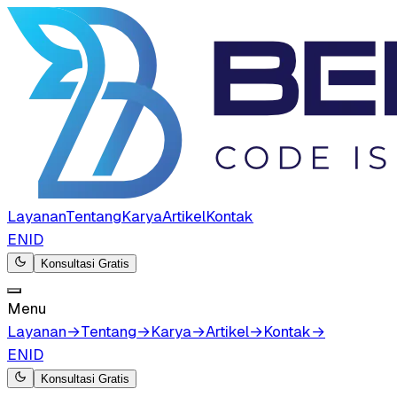
Layanan
Tentang
Karya
Artikel
Kontak
EN
ID
Konsultasi Gratis
Menu
Layanan
→
Tentang
→
Karya
→
Artikel
→
Kontak
→
EN
ID
Konsultasi Gratis