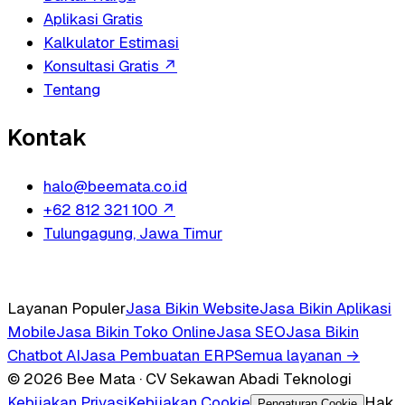
Aplikasi Gratis
Kalkulator Estimasi
Konsultasi Gratis
↗
Tentang
Kontak
halo@beemata.co.id
+62 812 321 100
↗
Tulungagung, Jawa Timur
Layanan Populer
Jasa Bikin Website
Jasa Bikin Aplikasi
Mobile
Jasa Bikin Toko Online
Jasa SEO
Jasa Bikin
Chatbot AI
Jasa Pembuatan ERP
Semua layanan →
© 2026 Bee Mata · CV Sekawan Abadi Teknologi
Kebijakan Privasi
Kebijakan Cookie
Hak
Pengaturan Cookie