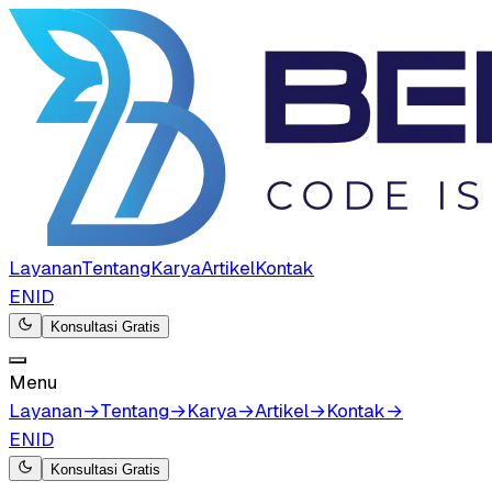
Layanan
Tentang
Karya
Artikel
Kontak
EN
ID
Konsultasi Gratis
Menu
Layanan
→
Tentang
→
Karya
→
Artikel
→
Kontak
→
EN
ID
Konsultasi Gratis