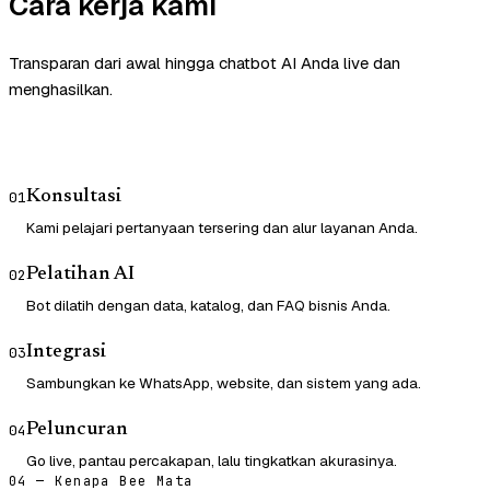
Cara kerja kami
Transparan dari awal hingga chatbot AI Anda live dan
menghasilkan.
Konsultasi
01
Kami pelajari pertanyaan tersering dan alur layanan Anda.
Pelatihan AI
02
Bot dilatih dengan data, katalog, dan FAQ bisnis Anda.
Integrasi
03
Sambungkan ke WhatsApp, website, dan sistem yang ada.
Peluncuran
04
Go live, pantau percakapan, lalu tingkatkan akurasinya.
04 — Kenapa Bee Mata