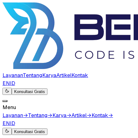
Layanan
Tentang
Karya
Artikel
Kontak
EN
ID
Konsultasi Gratis
Menu
Layanan
→
Tentang
→
Karya
→
Artikel
→
Kontak
→
EN
ID
Konsultasi Gratis