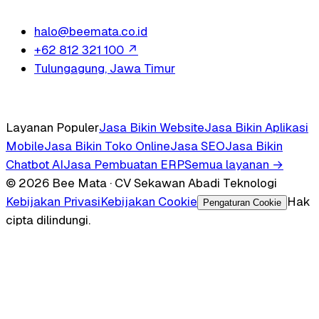
halo@beemata.co.id
+62 812 321 100
↗
Tulungagung, Jawa Timur
Layanan Populer
Jasa Bikin Website
Jasa Bikin Aplikasi
Mobile
Jasa Bikin Toko Online
Jasa SEO
Jasa Bikin
Chatbot AI
Jasa Pembuatan ERP
Semua layanan →
© 2026 Bee Mata · CV Sekawan Abadi Teknologi
Kebijakan Privasi
Kebijakan Cookie
Hak
Pengaturan Cookie
cipta dilindungi.