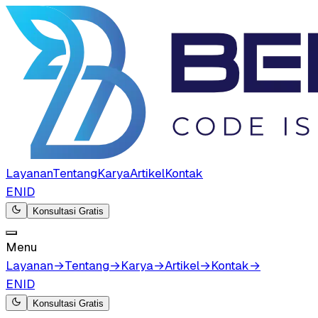
Layanan
Tentang
Karya
Artikel
Kontak
EN
ID
Konsultasi Gratis
Menu
Layanan
→
Tentang
→
Karya
→
Artikel
→
Kontak
→
EN
ID
Konsultasi Gratis