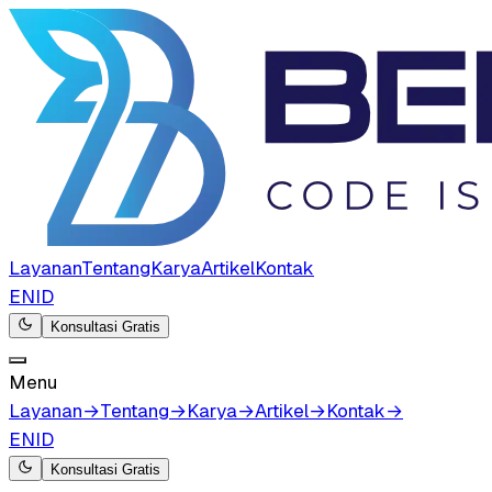
Layanan
Tentang
Karya
Artikel
Kontak
EN
ID
Konsultasi Gratis
Menu
Layanan
→
Tentang
→
Karya
→
Artikel
→
Kontak
→
EN
ID
Konsultasi Gratis