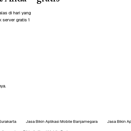
las di hari yang
server gratis 1
nya.
 Surakarta
Jasa Bikin Aplikasi Mobile Banjarnegara
Jasa Bikin A