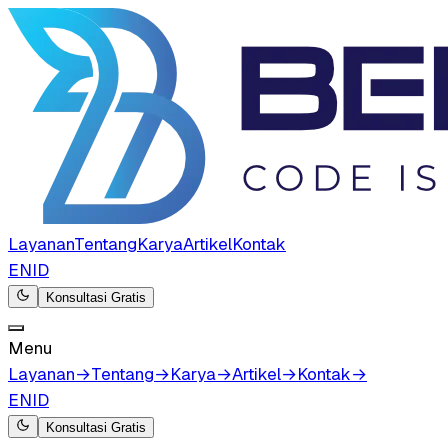
Layanan
Tentang
Karya
Artikel
Kontak
EN
ID
Konsultasi Gratis
Menu
Layanan
→
Tentang
→
Karya
→
Artikel
→
Kontak
→
EN
ID
Konsultasi Gratis