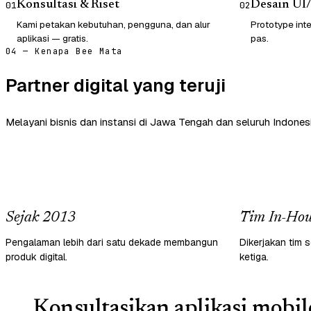
Konsultasi & Riset
Desain UI
01
02
Kami petakan kebutuhan, pengguna, dan alur
Prototype inte
aplikasi — gratis.
pas.
04 — Kenapa Bee Mata
Partner digital yang teruji
Melayani bisnis dan instansi di Jawa Tengah dan seluruh Indonesi
Sejak 2013
Tim In-Hou
Pengalaman lebih dari satu dekade membangun
Dikerjakan tim s
produk digital.
ketiga.
Konsultasikan aplikasi mobil