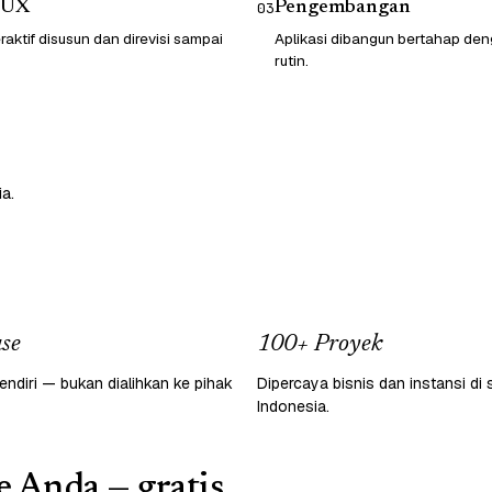
/UX
Pengembangan
03
raktif disusun dan direvisi sampai
Aplikasi dibangun bertahap d
rutin.
a.
se
100+ Proyek
endiri — bukan dialihkan ke pihak
Dipercaya bisnis dan instansi di 
Indonesia.
e Anda — gratis