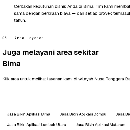
Ceritakan kebutuhan bisnis Anda di Bima. Tim kami membala
sama dengan perkiraan biaya — dan setiap proyek termasuk 
tahun.
05 — Area Layanan
Juga melayani area sekitar
Bima
Klik area untuk melihat layanan kami di wilayah Nusa Tenggara Bar
Jasa Bikin Aplikasi Bima
Jasa Bikin Aplikasi Dompu
Jasa Bi
Jasa Bikin Aplikasi Lombok Utara
Jasa Bikin Aplikasi Mataram