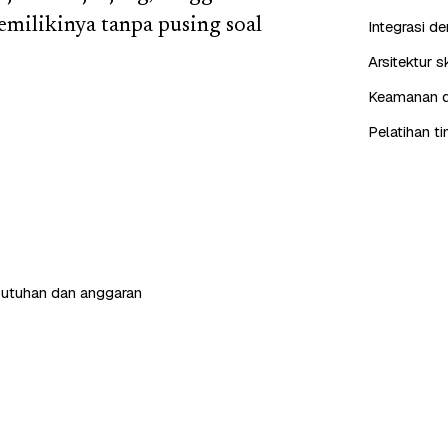
milikinya tanpa pusing soal
Integrasi d
Arsitektur 
Keamanan da
Pelatihan t
butuhan dan anggaran