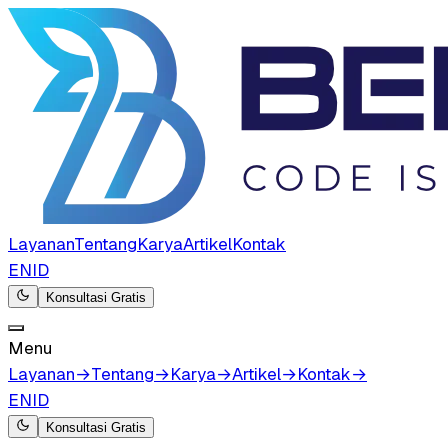
Layanan
Tentang
Karya
Artikel
Kontak
EN
ID
Konsultasi Gratis
Menu
Layanan
→
Tentang
→
Karya
→
Artikel
→
Kontak
→
EN
ID
Konsultasi Gratis