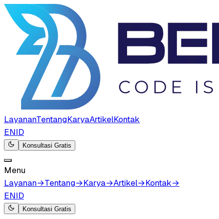
Layanan
Tentang
Karya
Artikel
Kontak
EN
ID
Konsultasi Gratis
Menu
Layanan
→
Tentang
→
Karya
→
Artikel
→
Kontak
→
EN
ID
Konsultasi Gratis