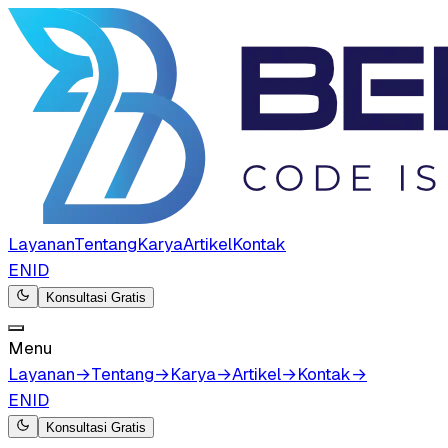
Layanan
Tentang
Karya
Artikel
Kontak
EN
ID
Konsultasi Gratis
Menu
Layanan
→
Tentang
→
Karya
→
Artikel
→
Kontak
→
EN
ID
Konsultasi Gratis