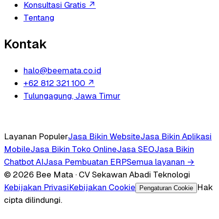
Konsultasi Gratis
↗
Tentang
Kontak
halo@beemata.co.id
+62 812 321 100
↗
Tulungagung, Jawa Timur
Layanan Populer
Jasa Bikin Website
Jasa Bikin Aplikasi
Mobile
Jasa Bikin Toko Online
Jasa SEO
Jasa Bikin
Chatbot AI
Jasa Pembuatan ERP
Semua layanan →
© 2026 Bee Mata · CV Sekawan Abadi Teknologi
Kebijakan Privasi
Kebijakan Cookie
Hak
Pengaturan Cookie
cipta dilindungi.