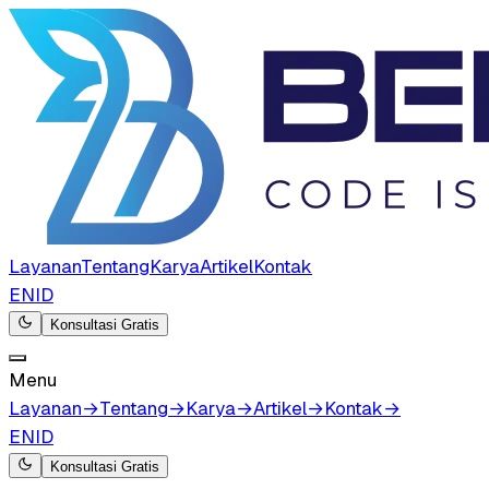
Layanan
Tentang
Karya
Artikel
Kontak
EN
ID
Konsultasi Gratis
Menu
Layanan
→
Tentang
→
Karya
→
Artikel
→
Kontak
→
EN
ID
Konsultasi Gratis