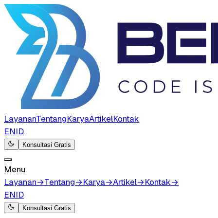
Layanan
Tentang
Karya
Artikel
Kontak
EN
ID
Konsultasi Gratis
Menu
Layanan
→
Tentang
→
Karya
→
Artikel
→
Kontak
→
EN
ID
Konsultasi Gratis