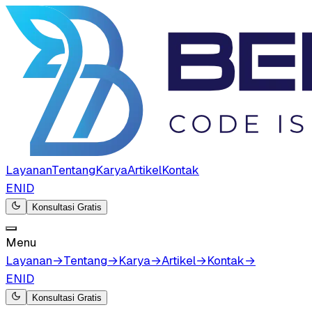
Layanan
Tentang
Karya
Artikel
Kontak
EN
ID
Konsultasi Gratis
Menu
Layanan
→
Tentang
→
Karya
→
Artikel
→
Kontak
→
EN
ID
Konsultasi Gratis