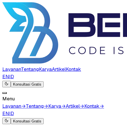
Layanan
Tentang
Karya
Artikel
Kontak
EN
ID
Konsultasi Gratis
Menu
Layanan
→
Tentang
→
Karya
→
Artikel
→
Kontak
→
EN
ID
Konsultasi Gratis