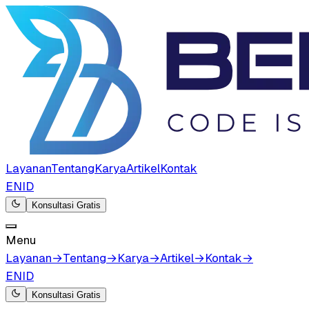
Layanan
Tentang
Karya
Artikel
Kontak
EN
ID
Konsultasi Gratis
Menu
Layanan
→
Tentang
→
Karya
→
Artikel
→
Kontak
→
EN
ID
Konsultasi Gratis