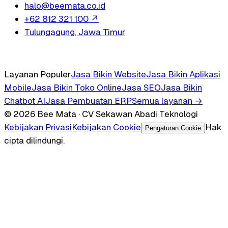
halo@beemata.co.id
+62 812 321 100
↗
Tulungagung, Jawa Timur
Layanan Populer
Jasa Bikin Website
Jasa Bikin Aplikasi
Mobile
Jasa Bikin Toko Online
Jasa SEO
Jasa Bikin
Chatbot AI
Jasa Pembuatan ERP
Semua layanan →
© 2026 Bee Mata · CV Sekawan Abadi Teknologi
Kebijakan Privasi
Kebijakan Cookie
Hak
Pengaturan Cookie
cipta dilindungi.