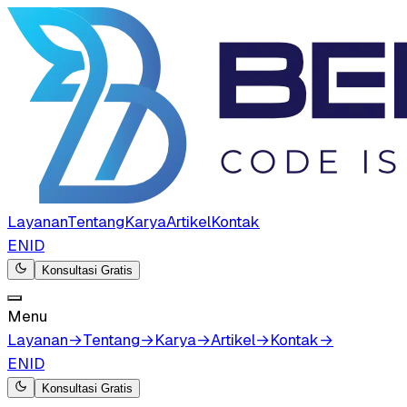
Layanan
Tentang
Karya
Artikel
Kontak
EN
ID
Konsultasi Gratis
Menu
Layanan
→
Tentang
→
Karya
→
Artikel
→
Kontak
→
EN
ID
Konsultasi Gratis