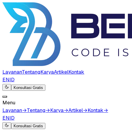
Layanan
Tentang
Karya
Artikel
Kontak
EN
ID
Konsultasi Gratis
Menu
Layanan
→
Tentang
→
Karya
→
Artikel
→
Kontak
→
EN
ID
Konsultasi Gratis