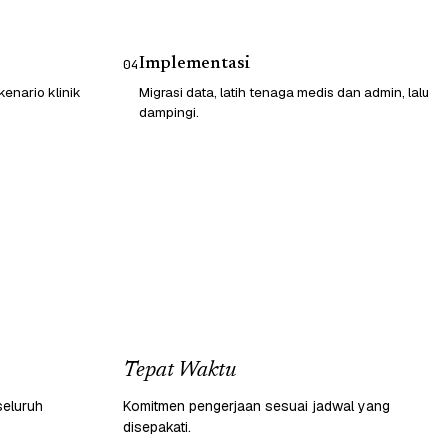
Implementasi
04
enario klinik
Migrasi data, latih tenaga medis dan admin, lalu
dampingi.
Tepat Waktu
seluruh
Komitmen pengerjaan sesuai jadwal yang
disepakati.