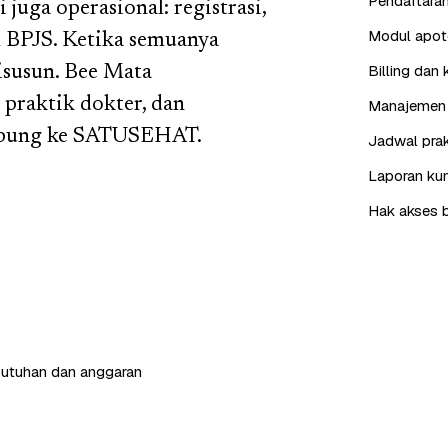
Pendaftaran
 juga operasional: registrasi,
Modul apote
im BPJS. Ketika semuanya
Billing dan 
disusun. Bee Mata
 praktik dokter, dan
Manajemen 
rhubung ke SATUSEHAT.
Jadwal prak
Laporan kun
Hak akses b
butuhan dan anggaran