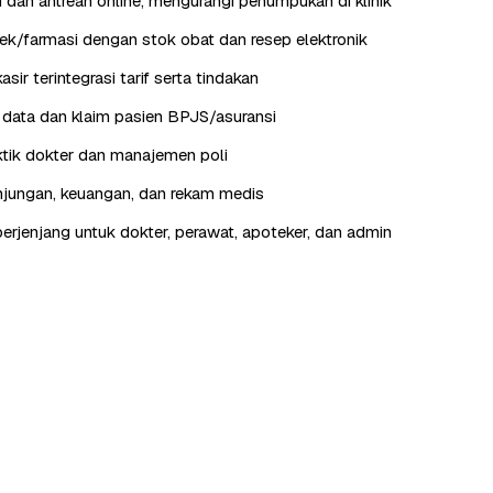
 dan antrean online, mengurangi penumpukan di klinik
k/farmasi dengan stok obat dan resep elektronik
kasir terintegrasi tarif serta tindakan
data dan klaim pasien BPJS/asuransi
tik dokter dan manajemen poli
jungan, keuangan, dan rekam medis
erjenjang untuk dokter, perawat, apoteker, dan admin