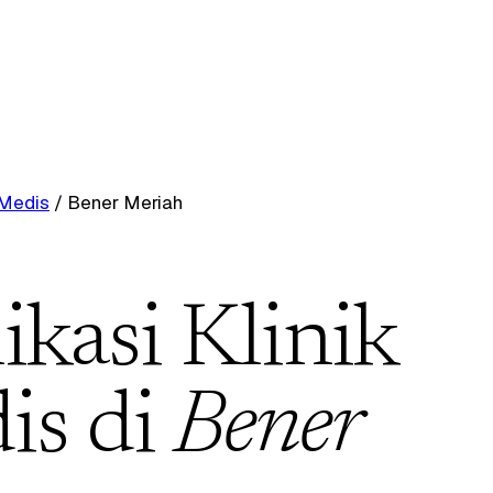
 Medis
/
Bener Meriah
ikasi Klinik
is di
Bener