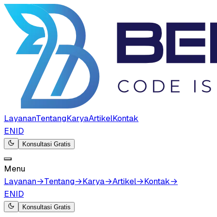
Layanan
Tentang
Karya
Artikel
Kontak
EN
ID
Konsultasi Gratis
Menu
Layanan
→
Tentang
→
Karya
→
Artikel
→
Kontak
→
EN
ID
Konsultasi Gratis