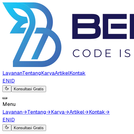
Layanan
Tentang
Karya
Artikel
Kontak
EN
ID
Konsultasi Gratis
Menu
Layanan
→
Tentang
→
Karya
→
Artikel
→
Kontak
→
EN
ID
Konsultasi Gratis