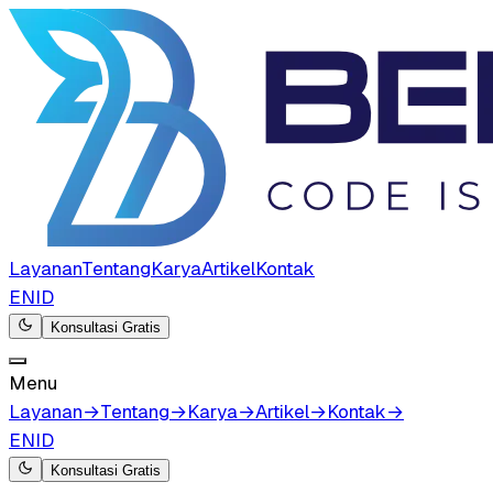
Layanan
Tentang
Karya
Artikel
Kontak
EN
ID
Konsultasi Gratis
Menu
Layanan
→
Tentang
→
Karya
→
Artikel
→
Kontak
→
EN
ID
Konsultasi Gratis