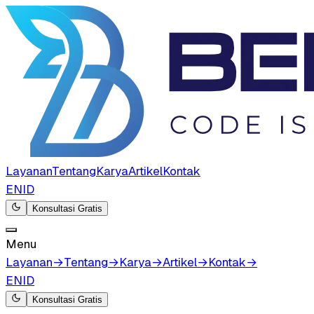
Layanan
Tentang
Karya
Artikel
Kontak
EN
ID
Konsultasi Gratis
Menu
Layanan
→
Tentang
→
Karya
→
Artikel
→
Kontak
→
EN
ID
Konsultasi Gratis