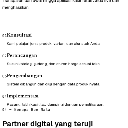
Transparan dari awal hingga aplikasi kasir retail Anda live dan
menghasilkan.
Konsultasi
01
Kami pelajari jenis produk, varian, dan alur stok Anda.
Perancangan
02
Susun katalog, gudang, dan aturan harga sesuai toko.
Pengembangan
03
Sistem dibangun dan diuji dengan data produk nyata.
Implementasi
04
Pasang, latih kasir, lalu dampingi dengan pemeliharaan.
04 — Kenapa Bee Mata
Partner digital yang teruji