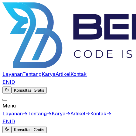
Layanan
Tentang
Karya
Artikel
Kontak
EN
ID
Konsultasi Gratis
Menu
Layanan
→
Tentang
→
Karya
→
Artikel
→
Kontak
→
EN
ID
Konsultasi Gratis