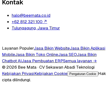
Kontak
halo@beemata.co.id
+62 812 321 100
↗
Tulungagung, Jawa Timur
Layanan Populer
Jasa Bikin Website
Jasa Bikin Aplikasi
Mobile
Jasa Bikin Toko Online
Jasa SEO
Jasa Bikin
Chatbot AI
Jasa Pembuatan ERP
Semua layanan →
© 2026 Bee Mata · CV Sekawan Abadi Teknologi
Kebijakan Privasi
Kebijakan Cookie
Hak
Pengaturan Cookie
cipta dilindungi.