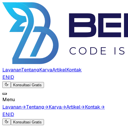
Layanan
Tentang
Karya
Artikel
Kontak
EN
ID
Konsultasi Gratis
Menu
Layanan
→
Tentang
→
Karya
→
Artikel
→
Kontak
→
EN
ID
Konsultasi Gratis