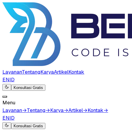
Layanan
Tentang
Karya
Artikel
Kontak
EN
ID
Konsultasi Gratis
Menu
Layanan
→
Tentang
→
Karya
→
Artikel
→
Kontak
→
EN
ID
Konsultasi Gratis