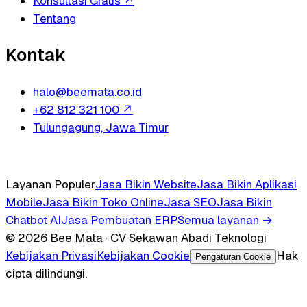
Konsultasi Gratis
↗
Tentang
Kontak
halo@beemata.co.id
+62 812 321 100
↗
Tulungagung, Jawa Timur
Layanan Populer
Jasa Bikin Website
Jasa Bikin Aplikasi
Mobile
Jasa Bikin Toko Online
Jasa SEO
Jasa Bikin
Chatbot AI
Jasa Pembuatan ERP
Semua layanan →
© 2026 Bee Mata · CV Sekawan Abadi Teknologi
Kebijakan Privasi
Kebijakan Cookie
Hak
Pengaturan Cookie
cipta dilindungi.