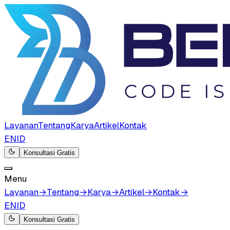
Layanan
Tentang
Karya
Artikel
Kontak
EN
ID
Konsultasi Gratis
Menu
Layanan
→
Tentang
→
Karya
→
Artikel
→
Kontak
→
EN
ID
Konsultasi Gratis