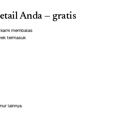
etail Anda — gratis
m kami membalas
oyek termasuk
mur lainnya.