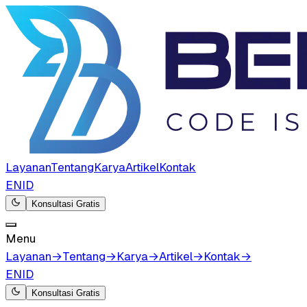
Layanan
Tentang
Karya
Artikel
Kontak
EN
ID
Konsultasi Gratis
Menu
Layanan
→
Tentang
→
Karya
→
Artikel
→
Kontak
→
EN
ID
Konsultasi Gratis