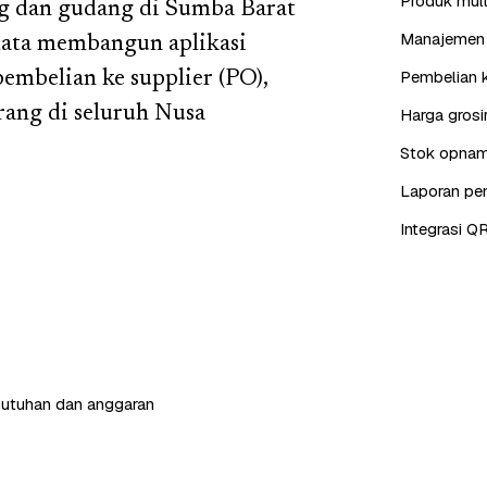
Produk mult
g dan gudang di Sumba Barat
Manajemen 
 Mata membangun aplikasi
Pembelian k
pembelian ke supplier (PO),
rang di seluruh Nusa
Harga grosi
Stok opname
Laporan pen
Integrasi QR
butuhan dan anggaran