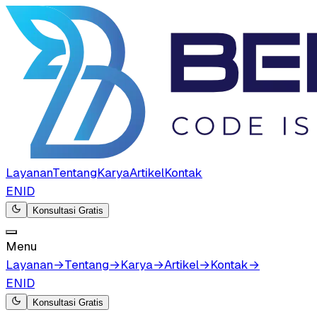
Layanan
Tentang
Karya
Artikel
Kontak
EN
ID
Konsultasi Gratis
Menu
Layanan
→
Tentang
→
Karya
→
Artikel
→
Kontak
→
EN
ID
Konsultasi Gratis