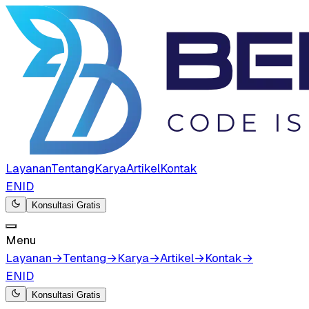
Layanan
Tentang
Karya
Artikel
Kontak
EN
ID
Konsultasi Gratis
Menu
Layanan
→
Tentang
→
Karya
→
Artikel
→
Kontak
→
EN
ID
Konsultasi Gratis