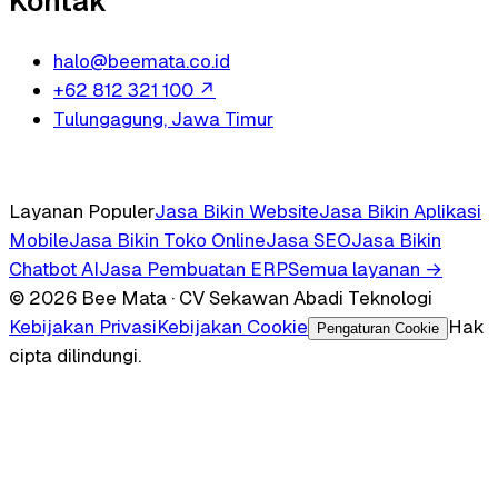
Kontak
halo@beemata.co.id
+62 812 321 100
↗
Tulungagung, Jawa Timur
Layanan Populer
Jasa Bikin Website
Jasa Bikin Aplikasi
Mobile
Jasa Bikin Toko Online
Jasa SEO
Jasa Bikin
Chatbot AI
Jasa Pembuatan ERP
Semua layanan →
© 2026 Bee Mata · CV Sekawan Abadi Teknologi
Kebijakan Privasi
Kebijakan Cookie
Hak
Pengaturan Cookie
cipta dilindungi.