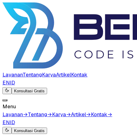
Layanan
Tentang
Karya
Artikel
Kontak
EN
ID
Konsultasi Gratis
Menu
Layanan
→
Tentang
→
Karya
→
Artikel
→
Kontak
→
EN
ID
Konsultasi Gratis