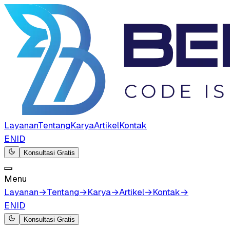
Layanan
Tentang
Karya
Artikel
Kontak
EN
ID
Konsultasi Gratis
Menu
Layanan
→
Tentang
→
Karya
→
Artikel
→
Kontak
→
EN
ID
Konsultasi Gratis