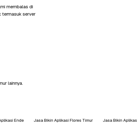
kami membalas di
k termasuk server
mur lainnya.
Aplikasi Ende
Jasa Bikin Aplikasi Flores Timur
Jasa Bikin Aplika