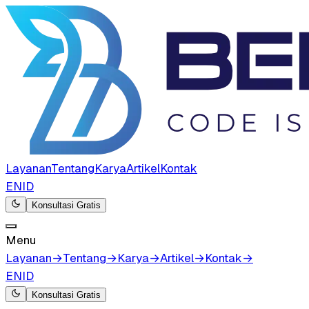
Layanan
Tentang
Karya
Artikel
Kontak
EN
ID
Konsultasi Gratis
Menu
Layanan
→
Tentang
→
Karya
→
Artikel
→
Kontak
→
EN
ID
Konsultasi Gratis