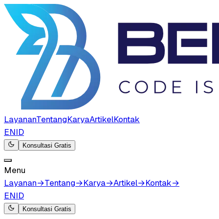
Layanan
Tentang
Karya
Artikel
Kontak
EN
ID
Konsultasi Gratis
Menu
Layanan
→
Tentang
→
Karya
→
Artikel
→
Kontak
→
EN
ID
Konsultasi Gratis