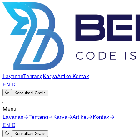
Layanan
Tentang
Karya
Artikel
Kontak
EN
ID
Konsultasi Gratis
Menu
Layanan
→
Tentang
→
Karya
→
Artikel
→
Kontak
→
EN
ID
Konsultasi Gratis