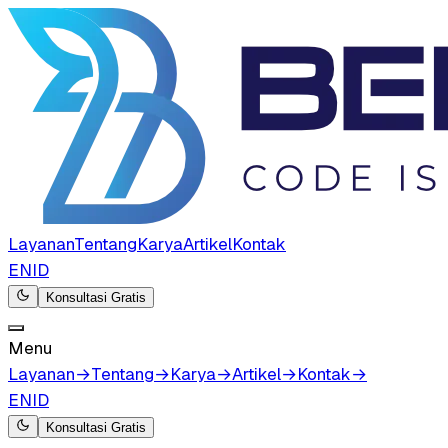
Layanan
Tentang
Karya
Artikel
Kontak
EN
ID
Konsultasi Gratis
Menu
Layanan
→
Tentang
→
Karya
→
Artikel
→
Kontak
→
EN
ID
Konsultasi Gratis