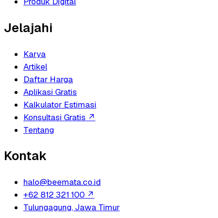
Produk Digital
Jelajahi
Karya
Artikel
Daftar Harga
Aplikasi Gratis
Kalkulator Estimasi
Konsultasi Gratis
↗
Tentang
Kontak
halo@beemata.co.id
+62 812 321 100
↗
Tulungagung, Jawa Timur