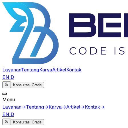
Layanan
Tentang
Karya
Artikel
Kontak
EN
ID
Konsultasi Gratis
Menu
Layanan
→
Tentang
→
Karya
→
Artikel
→
Kontak
→
EN
ID
Konsultasi Gratis