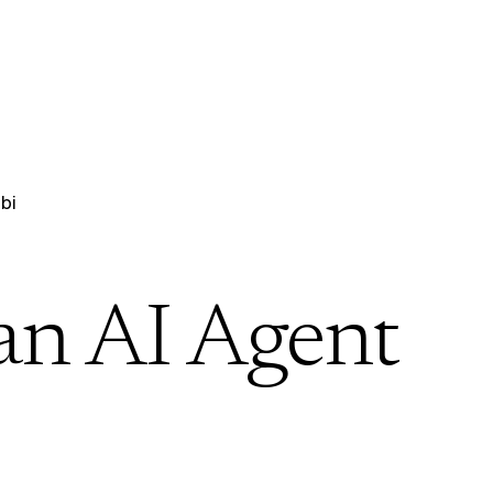
bi
an AI Agent