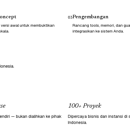
Concept
Pengembangan
03
 versi awal untuk membuktikan
Rancang tools, memori, dan guard
skala.
integrasikan ke sistem Anda.
donesia.
se
100+ Proyek
endiri — bukan dialihkan ke pihak
Dipercaya bisnis dan instansi di 
Indonesia.