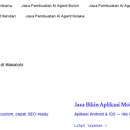
ombana
Jasa Pembuatan AI Agent Buton
Jasa Pembuatan AI Age
t Kendari
Jasa Pembuatan AI Agent Kolaka
di Wakatobi.
Jasa Bikin Aplikasi Mo
 custom, cepat, SEO-ready.
Aplikasi Android & iOS — rilis
Lihat layanan →