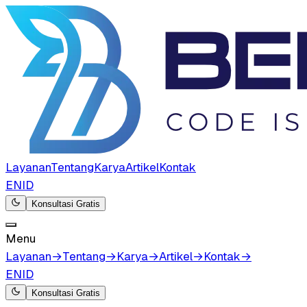
Layanan
Tentang
Karya
Artikel
Kontak
EN
ID
Konsultasi Gratis
Menu
Layanan
→
Tentang
→
Karya
→
Artikel
→
Kontak
→
EN
ID
Konsultasi Gratis