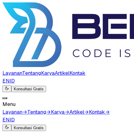
Layanan
Tentang
Karya
Artikel
Kontak
EN
ID
Konsultasi Gratis
Menu
Layanan
→
Tentang
→
Karya
→
Artikel
→
Kontak
→
EN
ID
Konsultasi Gratis