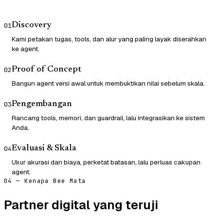
Discovery
01
Kami petakan tugas, tools, dan alur yang paling layak diserahkan
ke agent.
Proof of Concept
02
Bangun agent versi awal untuk membuktikan nilai sebelum skala.
Pengembangan
03
Rancang tools, memori, dan guardrail, lalu integrasikan ke sistem
Anda.
Evaluasi & Skala
04
Ukur akurasi dan biaya, perketat batasan, lalu perluas cakupan
agent.
04 — Kenapa Bee Mata
Partner digital yang teruji