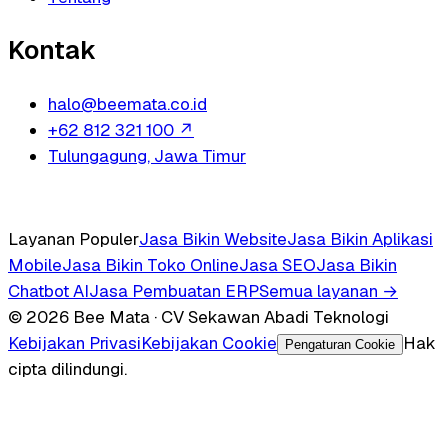
Kontak
halo@beemata.co.id
+62 812 321 100
↗
Tulungagung, Jawa Timur
Layanan Populer
Jasa Bikin Website
Jasa Bikin Aplikasi
Mobile
Jasa Bikin Toko Online
Jasa SEO
Jasa Bikin
Chatbot AI
Jasa Pembuatan ERP
Semua layanan →
© 2026 Bee Mata · CV Sekawan Abadi Teknologi
Kebijakan Privasi
Kebijakan Cookie
Hak
Pengaturan Cookie
cipta dilindungi.