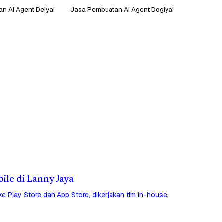
n AI Agent Deiyai
Jasa Pembuatan AI Agent Dogiyai
bile di Lanny Jaya
 ke Play Store dan App Store, dikerjakan tim in-house.