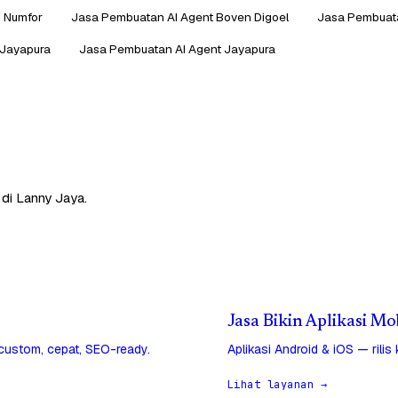
k Numfor
Jasa Pembuatan AI Agent Boven Digoel
Jasa Pembuata
 Jayapura
Jasa Pembuatan AI Agent Jayapura
 di Lanny Jaya.
Jasa Bikin Aplikasi Mo
 custom, cepat, SEO-ready.
Aplikasi Android & iOS — rilis
Lihat layanan →