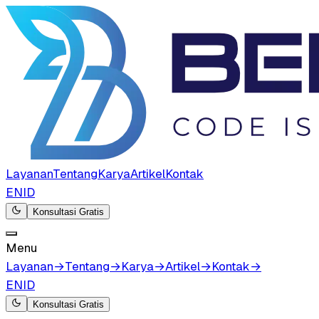
Layanan
Tentang
Karya
Artikel
Kontak
EN
ID
Konsultasi Gratis
Menu
Layanan
→
Tentang
→
Karya
→
Artikel
→
Kontak
→
EN
ID
Konsultasi Gratis