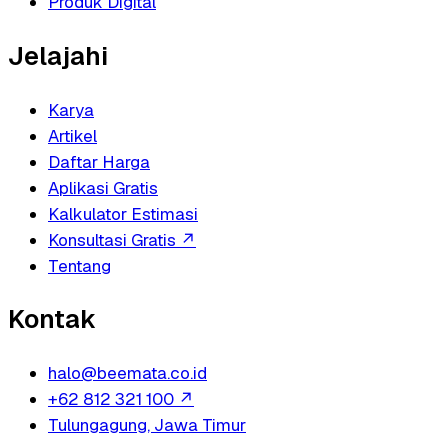
Produk Digital
Jelajahi
Karya
Artikel
Daftar Harga
Aplikasi Gratis
Kalkulator Estimasi
Konsultasi Gratis
↗
Tentang
Kontak
halo@beemata.co.id
+62 812 321 100
↗
Tulungagung, Jawa Timur