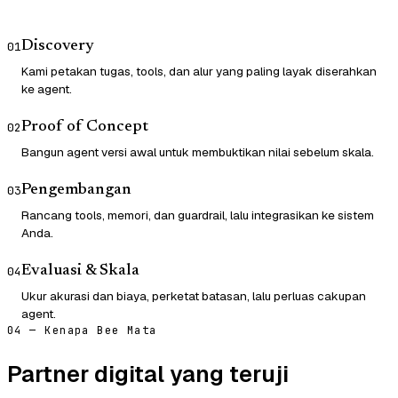
Discovery
01
Kami petakan tugas, tools, dan alur yang paling layak diserahkan
ke agent.
Proof of Concept
02
Bangun agent versi awal untuk membuktikan nilai sebelum skala.
Pengembangan
03
Rancang tools, memori, dan guardrail, lalu integrasikan ke sistem
Anda.
Evaluasi & Skala
04
Ukur akurasi dan biaya, perketat batasan, lalu perluas cakupan
agent.
04 — Kenapa Bee Mata
Partner digital yang teruji