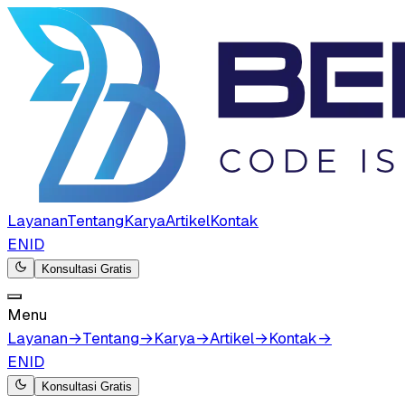
Layanan
Tentang
Karya
Artikel
Kontak
EN
ID
Konsultasi Gratis
Menu
Layanan
→
Tentang
→
Karya
→
Artikel
→
Kontak
→
EN
ID
Konsultasi Gratis