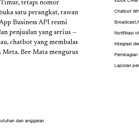
Inbox CRM 
 Timur, tetapi nomor
Chatbot Wh
buka satu perangkat, rawan
Broadcast/b
tsApp Business API resmi
an penjualan yang serius —
Notifikasi 
jau, chatbot yang membalas
Integrasi d
an Meta. Bee Mata mengurus
Pembagian c
Laporan pe
butuhan dan anggaran