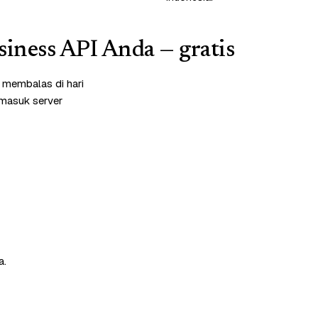
iness API Anda — gratis
i membalas di hari
rmasuk server
a.