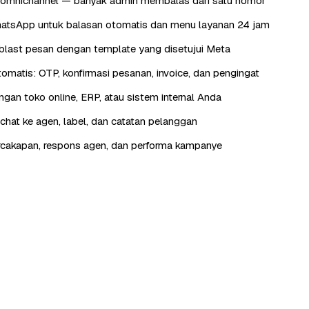
omnichannel — banyak admin membalas dari satu nomor
atsApp untuk balasan otomatis dan menu layanan 24 jam
last pesan dengan template yang disetujui Meta
otomatis: OTP, konfirmasi pesanan, invoice, dan pengingat
engan toko online, ERP, atau sistem internal Anda
hat ke agen, label, dan catatan pelanggan
rcakapan, respons agen, dan performa kampanye