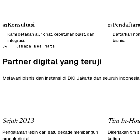
Konsultasi
Pendaftar
01
02
Kami petakan alur chat, kebutuhan blast, dan
Daftarkan nom
integrasi.
bisnis.
04 — Kenapa Bee Mata
Partner digital yang teruji
Melayani bisnis dan instansi di DKI Jakarta dan seluruh Indonesia
Sejak 2013
Tim In-Hou
Pengalaman lebih dari satu dekade membangun
Dikerjakan tim s
produk digital.
ketiga.