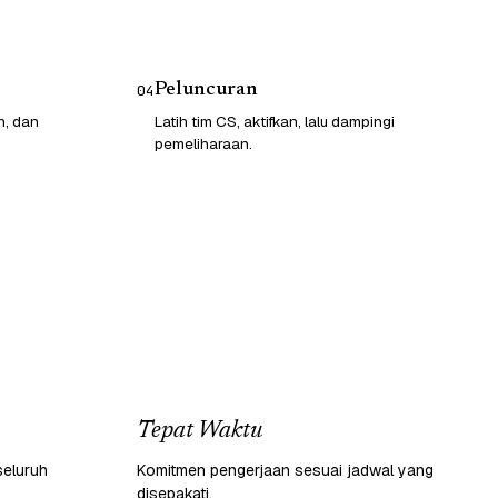
Peluncuran
04
n, dan
Latih tim CS, aktifkan, lalu dampingi
pemeliharaan.
Tepat Waktu
seluruh
Komitmen pengerjaan sesuai jadwal yang
disepakati.