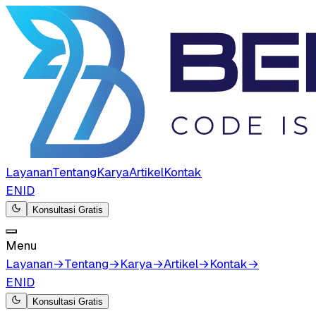
Layanan
Tentang
Karya
Artikel
Kontak
EN
ID
Konsultasi Gratis
Menu
Layanan
→
Tentang
→
Karya
→
Artikel
→
Kontak
→
EN
ID
Konsultasi Gratis