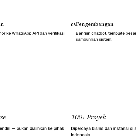
an
Pengembangan
03
or ke WhatsApp API dan verifikasi
Bangun chatbot, template pesa
sambungan sistem.
.
se
100+ Proyek
endiri — bukan dialihkan ke pihak
Dipercaya bisnis dan instansi di 
Indonesia.