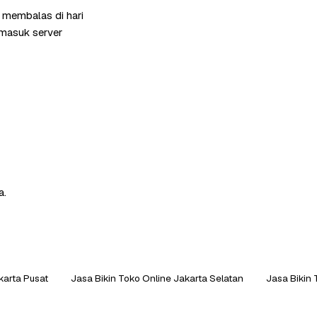
i membalas di hari
rmasuk server
a.
karta Pusat
Jasa Bikin Toko Online Jakarta Selatan
Jasa Bikin 