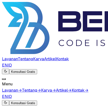
Layanan
Tentang
Karya
Artikel
Kontak
EN
ID
Konsultasi Gratis
Menu
Layanan
→
Tentang
→
Karya
→
Artikel
→
Kontak
→
EN
ID
Konsultasi Gratis