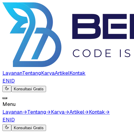
Layanan
Tentang
Karya
Artikel
Kontak
EN
ID
Konsultasi Gratis
Menu
Layanan
→
Tentang
→
Karya
→
Artikel
→
Kontak
→
EN
ID
Konsultasi Gratis