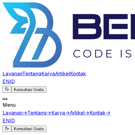
Layanan
Tentang
Karya
Artikel
Kontak
EN
ID
Konsultasi Gratis
Menu
Layanan
→
Tentang
→
Karya
→
Artikel
→
Kontak
→
EN
ID
Konsultasi Gratis