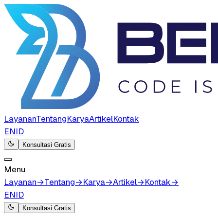
Layanan
Tentang
Karya
Artikel
Kontak
EN
ID
Konsultasi Gratis
Menu
Layanan
→
Tentang
→
Karya
→
Artikel
→
Kontak
→
EN
ID
Konsultasi Gratis