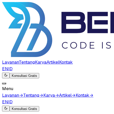
Layanan
Tentang
Karya
Artikel
Kontak
EN
ID
Konsultasi Gratis
Menu
Layanan
→
Tentang
→
Karya
→
Artikel
→
Kontak
→
EN
ID
Konsultasi Gratis