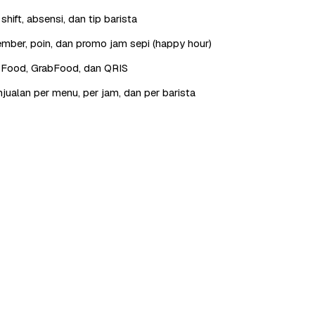
hift, absensi, dan tip barista
ber, poin, dan promo jam sepi (happy hour)
oFood, GrabFood, dan QRIS
jualan per menu, per jam, dan per barista