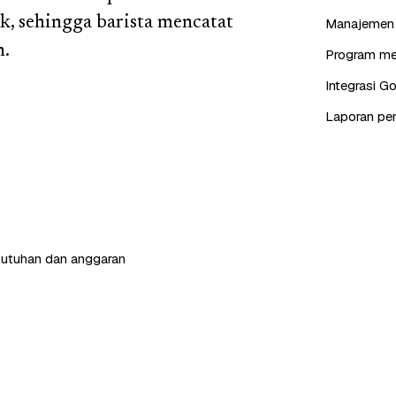
, sehingga barista mencatat
Manajemen s
h.
Program mem
Integrasi G
Laporan pen
butuhan dan anggaran