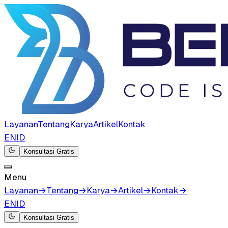
Layanan
Tentang
Karya
Artikel
Kontak
EN
ID
Konsultasi Gratis
Menu
Layanan
→
Tentang
→
Karya
→
Artikel
→
Kontak
→
EN
ID
Konsultasi Gratis