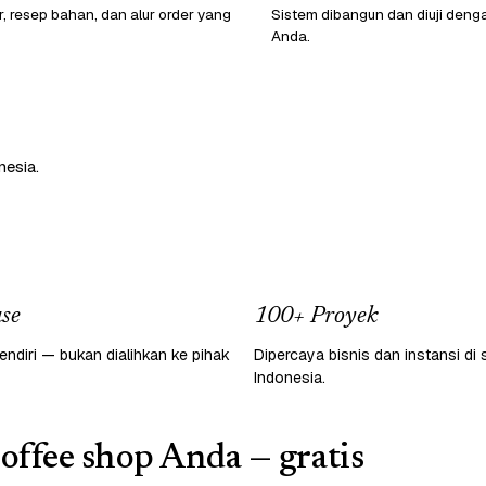
r, resep bahan, dan alur order yang
Sistem dibangun dan diuji den
Anda.
nesia.
se
100+ Proyek
endiri — bukan dialihkan ke pihak
Dipercaya bisnis dan instansi di 
Indonesia.
coffee shop Anda — gratis