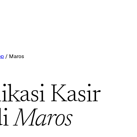
op
/
Maros
ikasi Kasir
di
Maros