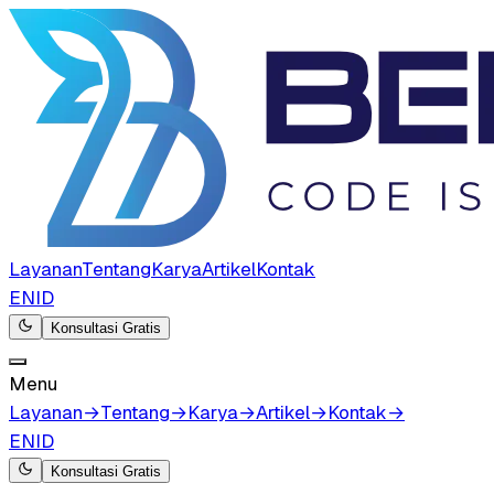
Layanan
Tentang
Karya
Artikel
Kontak
EN
ID
Konsultasi Gratis
Menu
Layanan
→
Tentang
→
Karya
→
Artikel
→
Kontak
→
EN
ID
Konsultasi Gratis