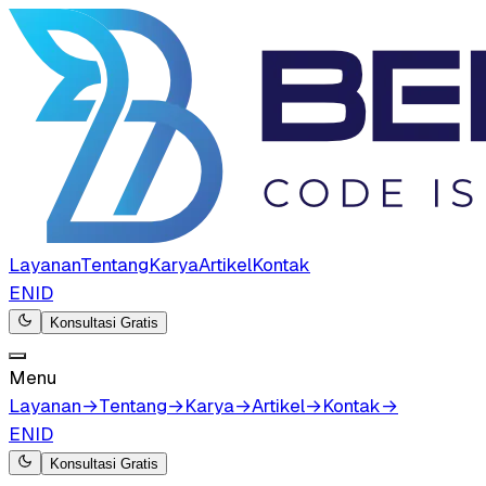
Layanan
Tentang
Karya
Artikel
Kontak
EN
ID
Konsultasi Gratis
Menu
Layanan
→
Tentang
→
Karya
→
Artikel
→
Kontak
→
EN
ID
Konsultasi Gratis