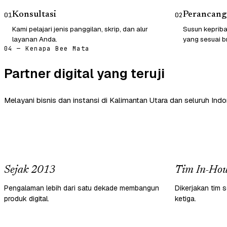
Konsultasi
Perancang
01
02
Kami pelajari jenis panggilan, skrip, dan alur
Susun kepriba
layanan Anda.
yang sesuai b
04 — Kenapa Bee Mata
Partner digital yang teruji
Melayani bisnis dan instansi di Kalimantan Utara dan seluruh Indo
Sejak 2013
Tim In-Hou
Pengalaman lebih dari satu dekade membangun
Dikerjakan tim s
produk digital.
ketiga.